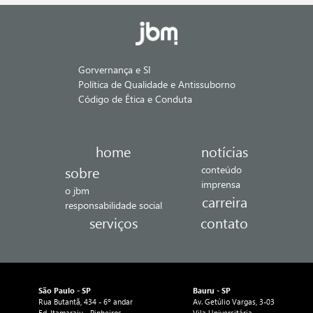
Gorvernança e SI
Política de Qualidade e Antissuborno
Código de Ética e Conduta
home
notícias
sobre
conteúdo
imprensa
o jbm
carreira
responsabilidade social
serviços
contato
São Paulo - SP
Bauru - SP
Rua Butantã, 434 - 6º andar
Av. Getúlio Vargas, 3-03
Ed. Itamaraju - Pinheiros
Vila Universitária