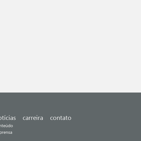
otícias
carreira
contato
nteúdo
prensa