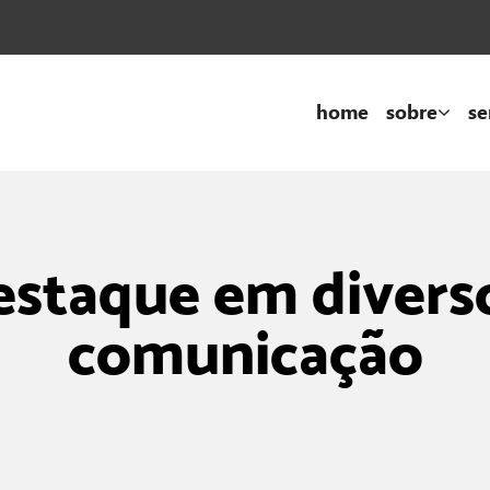
home
sobre
se
estaque em divers
comunicação