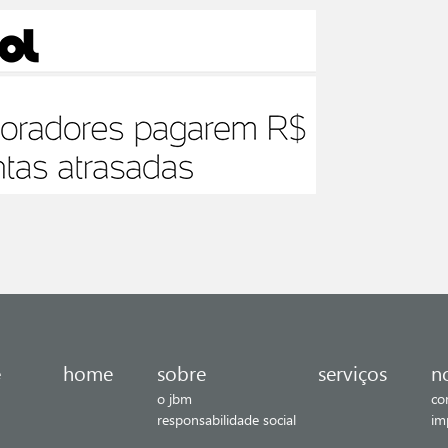
home
sobre
serviços
n
e
o jbm
co
responsabilidade social
im