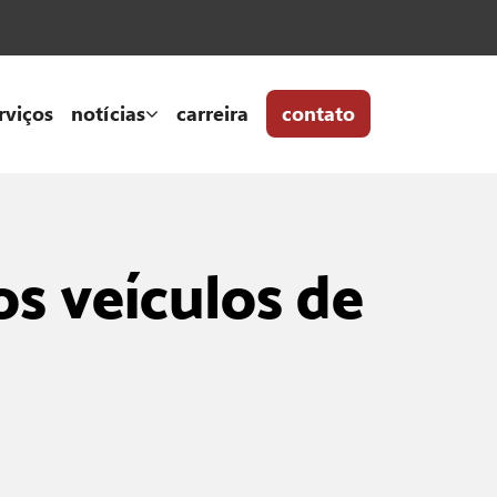
rviços
notícias
carreira
contato
os veículos de