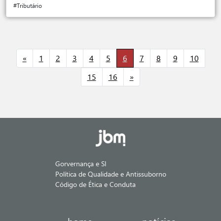
#Tributário
«
1
2
3
4
5
6
7
8
9
10
15
16
»
Gorvernança e SI
Política de Qualidade e Antissuborno
Código de Ética e Conduta